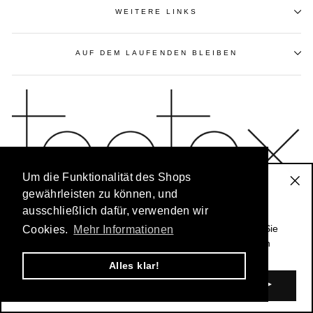
WEITERE LINKS
AUF DEM LAUFENDEN BLEIBEN
Um die Funktionalität des Shops
Der Toptex-Newsletter
gewährleisten zu können, und
"Sc
ausschließlich dafür, verwenden wir
(Es
Bleiben Sie immer auf dem Laufenden: Unser
exklusiver Newsletter für Stammkunden
informiert Sie
Cookies.
Mehr Informationen
© 2026 Toptex Textilgroßhandel |
www.toptex-ott.de
über Sonderangebote und alle Informationen zu neuen
Kollektionen.
Alles klar!
E-
MAIL
EINGEBEN