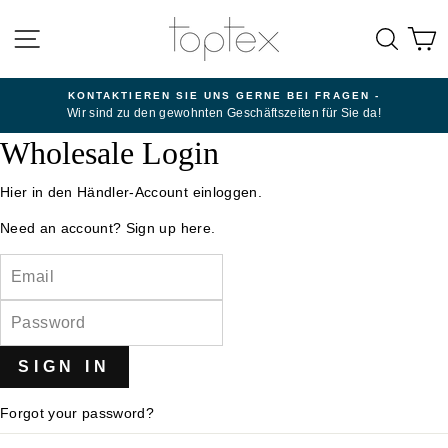
Direkt
zum
SEITENNAVIGATION
SUC
E
Inhalt
KONTAKTIEREN SIE UNS GERNE BEI FRAGEN -
Wir sind zu den gewohnten Geschäftszeiten für Sie da!
Wholesale Login
Hier in den Händler-Account einloggen.
Need an account?
Sign up here.
EMAIL
PASSWORD
Forgot your password?