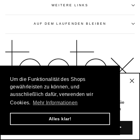
WEITERE LINKS
AUF DEM LAUFENDEN BLEIBEN
Um die Funktionalität des Shops
Der Toptex-Newsletter
gewährleisten zu können, und
"Sc
ausschließlich dafür, verwenden wir
(Es
Bleiben Sie immer auf dem Laufenden: Unser
exklusiver Newsletter für Stammkunden
informiert Sie
Cookies.
Mehr Informationen
© 2026 Toptex Textilgroßhandel |
www.toptex-ott.de
über Sonderangebote und alle Informationen zu neuen
Kollektionen.
Alles klar!
E-
MAIL
EINGEBEN