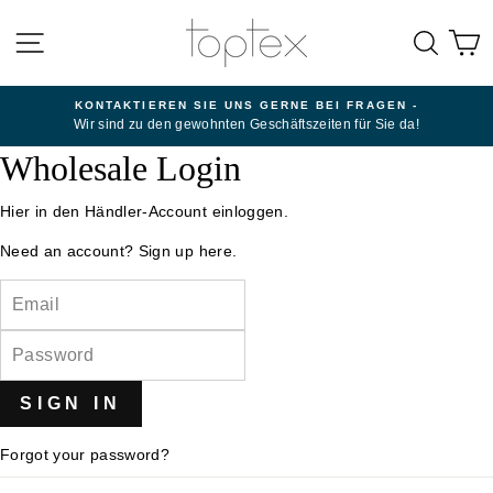
Direkt
zum
SEITENNAVIGATION
SUC
E
Inhalt
KONTAKTIEREN SIE UNS GERNE BEI FRAGEN -
Wir sind zu den gewohnten Geschäftszeiten für Sie da!
Wholesale Login
Hier in den Händler-Account einloggen.
Need an account?
Sign up here.
EMAIL
PASSWORD
Forgot your password?