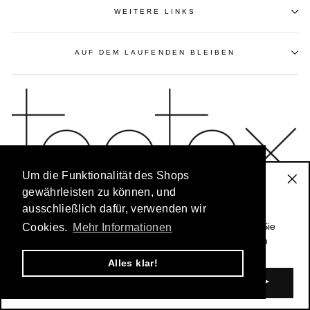
WEITERE LINKS
AUF DEM LAUFENDEN BLEIBEN
Um die Funktionalität des Shops
Der Toptex-Newsletter
gewährleisten zu können, und
"Sc
ausschließlich dafür, verwenden wir
(Es
Bleiben Sie immer auf dem Laufenden: Unser
exklusiver Newsletter für Stammkunden
informiert Sie
Cookies.
Mehr Informationen
© 2026 Toptex Textilgroßhandel |
www.toptex-ott.de
über Sonderangebote und alle Informationen zu neuen
Kollektionen.
Alles klar!
E-
MAIL
EINGEBEN