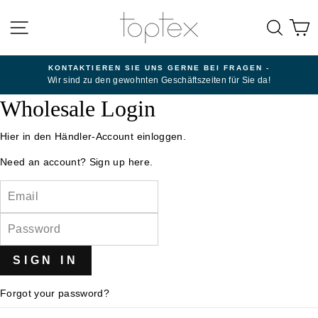
Direkt
zum
SEITENNAVIGATION
SUC
E
Inhalt
KONTAKTIEREN SIE UNS GERNE BEI FRAGEN -
Wir sind zu den gewohnten Geschäftszeiten für Sie da!
Wholesale Login
Hier in den Händler-Account einloggen.
Need an account?
Sign up here.
EMAIL
PASSWORD
Forgot your password?