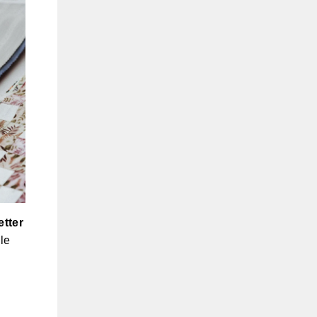
etter
le