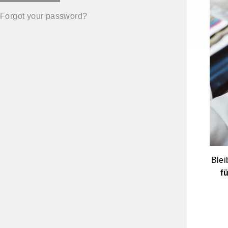
Forgot your password?
Blei
f
E-
MAI
EIN