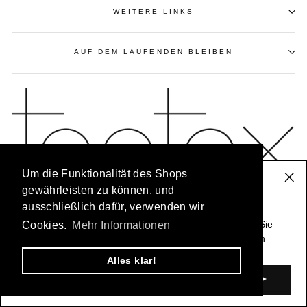
WEITERE LINKS
AUF DEM LAUFENDEN BLEIBEN
Um die Funktionalität des Shops
Der Toptex-Newsletter
gewährleisten zu können, und
"Sc
ausschließlich dafür, verwenden wir
(Es
Bleiben Sie immer auf dem Laufenden: Unser
exklusiver Newsletter für Stammkunden
informiert Sie
Cookies.
Mehr Informationen
© 2026 Toptex Textilgroßhandel |
www.toptex-ott.de
über Sonderangebote und alle Informationen zu neuen
Kollektionen.
Alles klar!
E-
MAIL
EINGEBEN