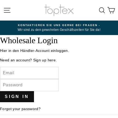
Direkt
zum
SEITENNAVIGATION
SUC
E
Inhalt
KONTAKTIEREN SIE UNS GERNE BEI FRAGEN -
Wir sind zu den gewohnten Geschäftszeiten für Sie da!
Wholesale Login
Hier in den Händler-Account einloggen.
Need an account?
Sign up here.
EMAIL
PASSWORD
Forgot your password?